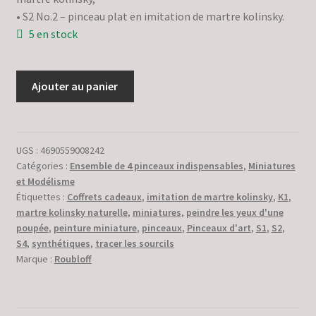
• S2 No.2 – pinceau plat en imitation de martre kolinsky.
5 en stock
quantité
Ajouter au panier
de
Miniature
№
7
UGS :
4690559008242
Catégories :
Ensemble de 4 pinceaux indispensables
,
Miniatures
:
et Modélisme
quatre
Étiquettes :
Coffrets cadeaux
,
imitation de martre kolinsky
,
K1
,
pinceaux
martre kolinsky naturelle
,
miniatures
,
peindre les yeux d'une
essentiels
poupée
,
peinture miniature
,
pinceaux
,
Pinceaux d'art
,
S1
,
S2
,
pour
S4
,
synthétiques
,
tracer les sourcils
la
Marque :
Roubloff
peinture
de
miniatures