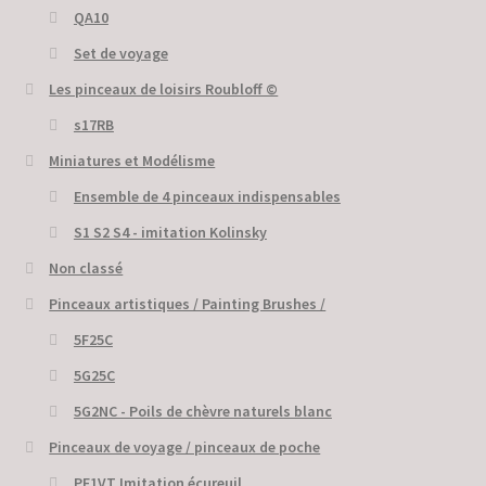
QA10
Set de voyage
Les pinceaux de loisirs Roubloff ©
s17RB
Miniatures et Modélisme
Ensemble de 4 pinceaux indispensables
S1 S2 S4 - imitation Kolinsky
Non classé
Pinceaux artistiques / Painting Brushes /
5F25C
5G25C
5G2NC - Poils de chèvre naturels blanc
Pinceaux de voyage / pinceaux de poche
PF1VT Imitation écureuil