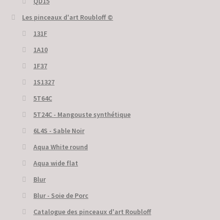
QD15
Les pinceaux d'art Roubloff ©
131F
1A10
1F37
1S1327
5T64C
5Т24С - Mangouste synthétique
6L4S - Sable Noir
Aqua White round
Aqua wide flat
Blur
Blur - Soie de Porc
Catalogue des pinceaux d'art Roubloff