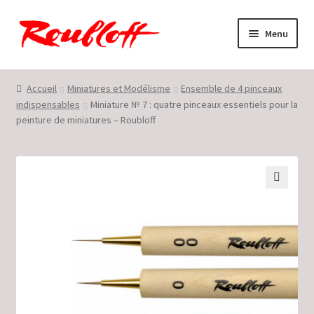
Aller
Aller
Menu
à
au
la
contenu
Accueil
navigation
Accueil
Miniatures et Modélisme
Ensemble de 4 pinceaux
indispensables
Miniature № 7 : quatre pinceaux essentiels pour la
Conditions générales de vente et d’utilisation
peinture de miniatures – Roubloff
En savoir plus sur Roubloff ©
Mon compte
🔍
Panier
Politique de confidentialité
Restons en contact !