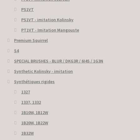
PS1VT
PS1VT - imitation Kolinsky
PT1VT - Imitation Mangouste
Premium Squirrel
S4
SPECIAL BRUSHES - BLUR / DKG3R / 6I4S / 1G3N
Synthetic Kolinsky - imitation
Synthétiques rigides
1327
1337, 1332
1B10W, 1B12W
1B20W, 1B22W
1B32W