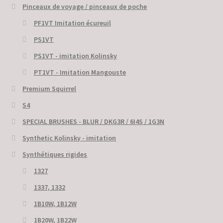
Pinceaux de voyage / pinceaux de poche
PF1VT Imitation écureuil
PS1VT
PS1VT - imitation Kolinsky
PT1VT - Imitation Mangouste
Premium Squirrel
S4
SPECIAL BRUSHES - BLUR / DKG3R / 6I4S / 1G3N
Synthetic Kolinsky - imitation
Synthétiques rigides
1327
1337, 1332
1B10W, 1B12W
1B20W, 1B22W