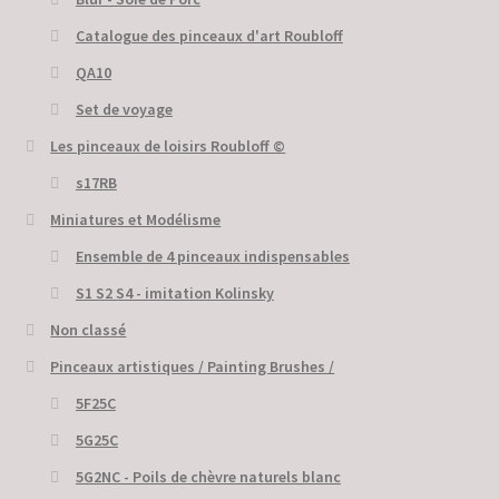
Catalogue des pinceaux d'art Roubloff
QA10
Set de voyage
Les pinceaux de loisirs Roubloff ©
s17RB
Miniatures et Modélisme
Ensemble de 4 pinceaux indispensables
S1 S2 S4 - imitation Kolinsky
Non classé
Pinceaux artistiques / Painting Brushes /
5F25C
5G25C
5G2NC - Poils de chèvre naturels blanc