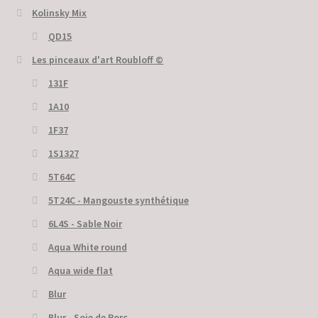
Kolinsky Mix
QD15
Les pinceaux d'art Roubloff ©
131F
1A10
1F37
1S1327
5T64C
5Т24С - Mangouste synthétique
6L4S - Sable Noir
Aqua White round
Aqua wide flat
Blur
Blur - Soie de Porc