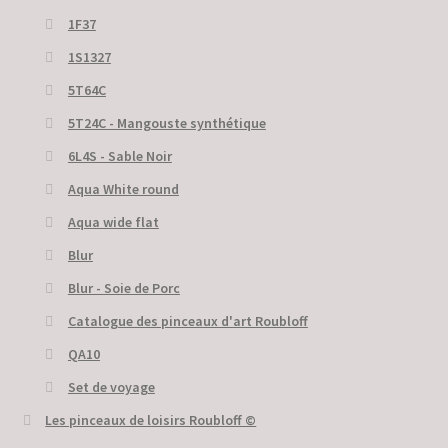
1F37
1S1327
5T64C
5Т24С - Mangouste synthétique
6L4S - Sable Noir
Aqua White round
Aqua wide flat
Blur
Blur - Soie de Porc
Catalogue des pinceaux d'art Roubloff
QA10
Set de voyage
Les pinceaux de loisirs Roubloff ©