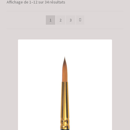
Trié
Affichage de 1–12 sur 34 résultats
Validation de la commande
par
popularité
1
2
3