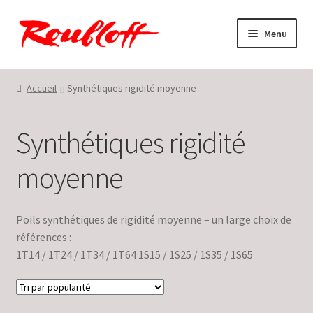
Aller
Aller
Menu
à
au
la
contenu
Accueil
navigation
Accueil
Synthétiques rigidité moyenne
Conditions générales de vente et d’utilisation
Synthétiques rigidité
En savoir plus sur Roubloff ©
moyenne
Mon compte
Panier
Poils synthétiques de rigidité moyenne – un large choix de
références :
Politique de confidentialité
1T14 / 1T24 / 1T34 / 1T64 1S15 / 1S25 / 1S35 / 1S65
Restons en contact !