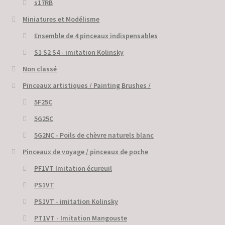
s17RB
Miniatures et Modélisme
Ensemble de 4 pinceaux indispensables
S1 S2 S4 - imitation Kolinsky
Non classé
Pinceaux artistiques / Painting Brushes /
5F25C
5G25C
5G2NC - Poils de chèvre naturels blanc
Pinceaux de voyage / pinceaux de poche
PF1VT Imitation écureuil
PS1VT
PS1VT - imitation Kolinsky
PT1VT - Imitation Mangouste