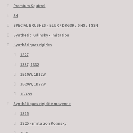
Premium Squirrel
S4
SPECIAL BRUSHES - BLUR / DKG3R / 6I4S / 1G3N
Synthetic Kolinsky - imitation
Synthétiques rigides
1327
1337, 1332
1B10W, 1B12W
1B20W, 1B22W
1B32W
Synthétiques rigidité moyenne
1S15
1S25 - imitation Kolinsky