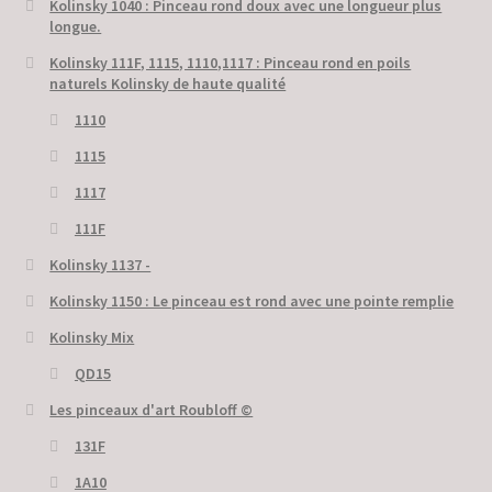
Kolinsky 1040 : Pinceau rond doux avec une longueur plus
longue.
Kolinsky 111F, 1115, 1110,1117 : Pinceau rond en poils
naturels Kolinsky de haute qualité
1110
1115
1117
111F
Kolinsky 1137 -
Kolinsky 1150 : Le pinceau est rond avec une pointe remplie
Kolinsky Mix
QD15
Les pinceaux d'art Roubloff ©
131F
1A10