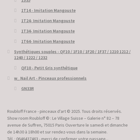
1S35
1T14 - Imitation Mangouste
1T24- Imitation Mangouste
1T34- Imitation Mangouste
1T64- Imitation Mangouste
Synthétiques souples - QF10 / 1F10 / 1F20 / 1F37 / 1210 1212 /
1240 / 1222 / 1232
QF10 - Petit Gris synthétique
w_ Nail Art - Pinceaux professionnels
GN33R
Roubloff France - pinceaux d'art © 2025. Tous droits réservés.
Show room Roubloff © : Le Village Suisse – Galerie n° 82 – 78
avenue de Suffren, 75015 Paris Ouverture le samedi et dimanche
de 14h30 à 18h00 et sur rendez-vous dans la semaine.
Tél. : 0646437463 - merci de confirmer votre passage...