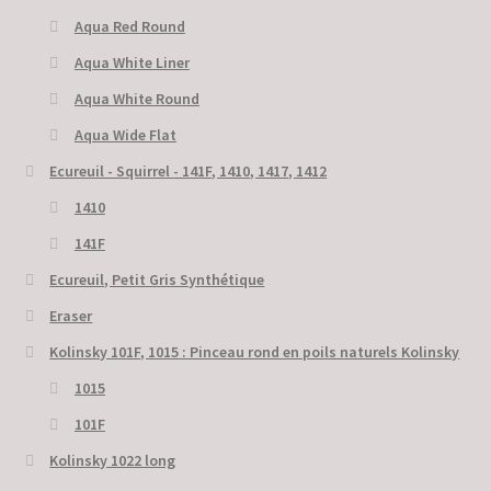
Aqua Red Round
Aqua White Liner
Aqua White Round
Aqua Wide Flat
Ecureuil - Squirrel - 141F, 1410, 1417, 1412
1410
141F
Ecureuil, Petit Gris Synthétique
Eraser
Kolinsky 101F, 1015 : Pinceau rond en poils naturels Kolinsky
1015
101F
Kolinsky 1022 long