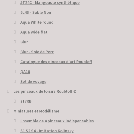
5Т24С - Mangouste synthétique
6L4S - Sable Noir
Aqua White round
Aqua wide flat
Blur
Blur - Soie de Porc
Catalogue des pinceaux d'art Roubloff
QA10
Set de voyage
Les pinceaux de loisirs Roubloff ©
s17RB
Miniatures et Modélisme
Ensemble de 4 pinceaux indispensables
S1 S2 S4 - imitation Kolinsky