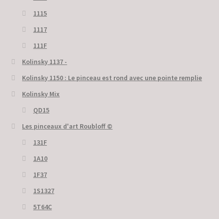
1115
1117
111F
Kolinsky 1137 -
Kolinsky 1150 : Le pinceau est rond avec une pointe remplie
Kolinsky Mix
QD15
Les pinceaux d'art Roubloff ©
131F
1A10
1F37
1S1327
5T64C