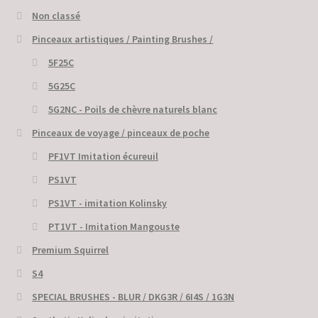
Non classé
Pinceaux artistiques / Painting Brushes /
5F25C
5G25C
5G2NC - Poils de chèvre naturels blanc
Pinceaux de voyage / pinceaux de poche
PF1VT Imitation écureuil
PS1VT
PS1VT - imitation Kolinsky
PT1VT - Imitation Mangouste
Premium Squirrel
S4
SPECIAL BRUSHES - BLUR / DKG3R / 6I4S / 1G3N