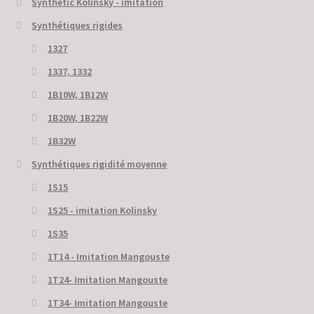
Synthetic Kolinsky - imitation
Synthétiques rigides
1327
1337, 1332
1B10W, 1B12W
1B20W, 1B22W
1B32W
Synthétiques rigidité moyenne
1S15
1S25 - imitation Kolinsky
1S35
1T14 - Imitation Mangouste
1T24- Imitation Mangouste
1T34- Imitation Mangouste