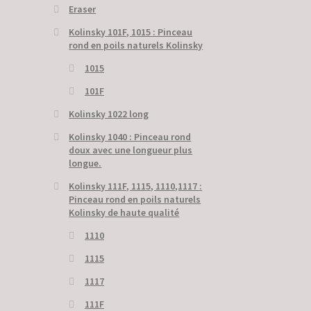
Eraser
Kolinsky 101F, 1015 : Pinceau
rond en poils naturels Kolinsky
1015
101F
Kolinsky 1022 long
Kolinsky 1040 : Pinceau rond
doux avec une longueur plus
longue.
Kolinsky 111F, 1115, 1110,1117 :
Pinceau rond en poils naturels
Kolinsky de haute qualité
1110
1115
1117
111F