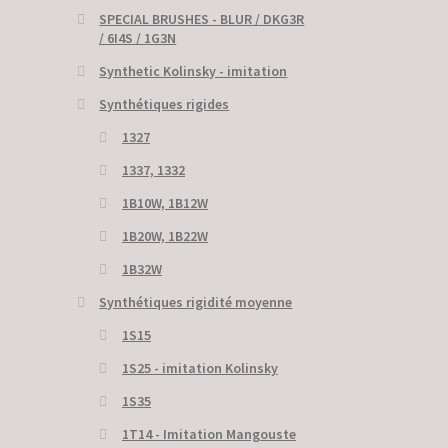
SPECIAL BRUSHES - BLUR / DKG3R
/ 6I4S / 1G3N
Synthetic Kolinsky - imitation
Synthétiques rigides
1327
1337, 1332
1B10W, 1B12W
1B20W, 1B22W
1B32W
Synthétiques rigidité moyenne
1S15
1S25 - imitation Kolinsky
1S35
1T14 - Imitation Mangouste