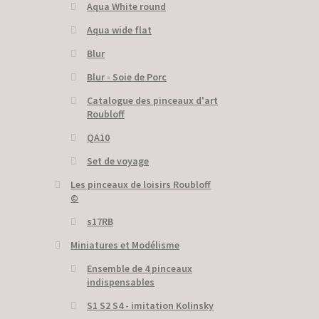
Aqua White round
Aqua wide flat
Blur
Blur - Soie de Porc
Catalogue des pinceaux d'art
Roubloff
QA10
Set de voyage
Les pinceaux de loisirs Roubloff
©
s17RB
Miniatures et Modélisme
Ensemble de 4 pinceaux
indispensables
S1 S2 S4 - imitation Kolinsky