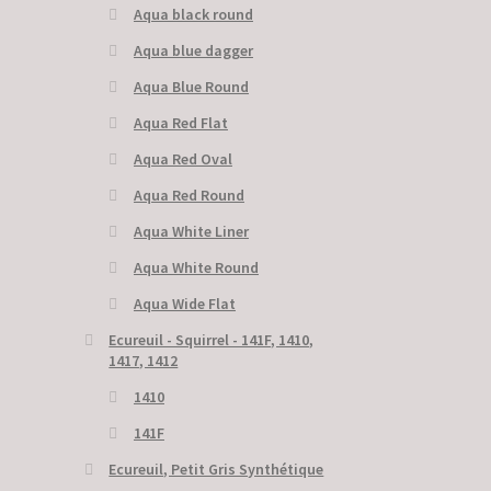
Aqua black round
Aqua blue dagger
Aqua Blue Round
Aqua Red Flat
Aqua Red Oval
Aqua Red Round
Aqua White Liner
Aqua White Round
Aqua Wide Flat
Ecureuil - Squirrel - 141F, 1410,
1417, 1412
1410
141F
Ecureuil, Petit Gris Synthétique