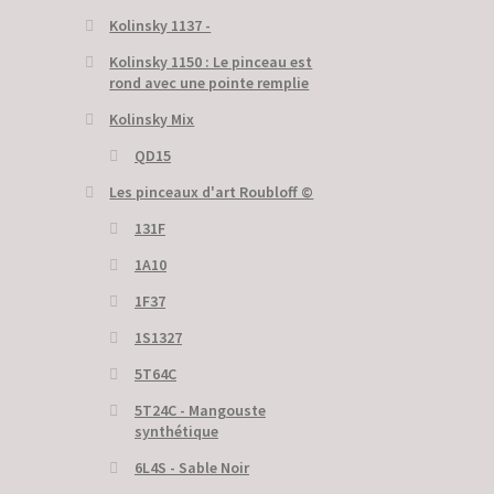
Kolinsky 1137 -
Kolinsky 1150 : Le pinceau est
rond avec une pointe remplie
Kolinsky Mix
QD15
Les pinceaux d'art Roubloff ©
131F
1A10
1F37
1S1327
5T64C
5Т24С - Mangouste
synthétique
6L4S - Sable Noir