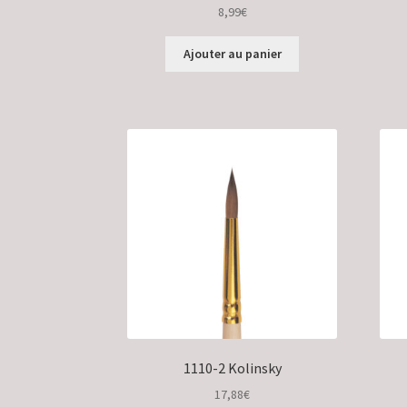
8,99
€
Ajouter au panier
1110-2 Kolinsky
17,88
€