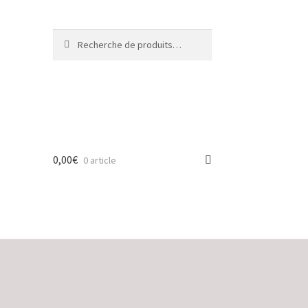
Recherche
Recherche
pour :
0,00
€
0 article