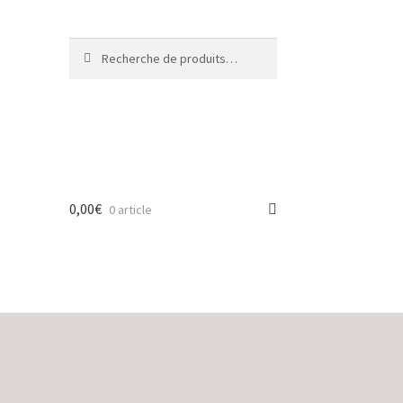
Recherche
Recherche
pour :
0,00
€
0 article