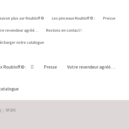
savoir plus sur Roubloff ©
Les pinceaux Roubloff © :
Presse
tre revendeur agréé…
Restons en contact !
lécharger notre catalogue
x Roubloff © :
Presse
Votre revendeur agréé…
catalogue
lisation
En savoir plus sur Roubloff ©
Mon compte
Panier
/
5F25C
ct !
Validation de la commande