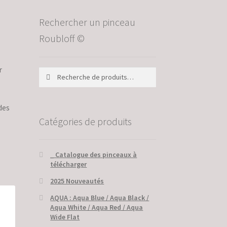
Rechercher un pinceau
Roubloff ©
r
Recherche
Recherche
pour :
des
Catégories de produits
_ Catalogue des pinceaux à
télécharger
2025 Nouveautés
AQUA : Aqua Blue / Aqua Black /
Aqua White / Aqua Red / Aqua
Wide Flat