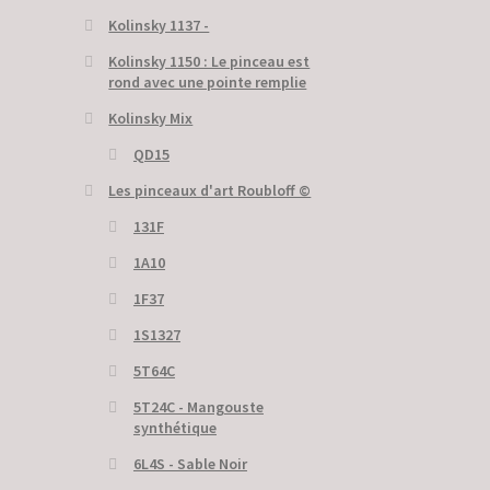
Kolinsky 1137 -
Kolinsky 1150 : Le pinceau est
rond avec une pointe remplie
Kolinsky Mix
QD15
Les pinceaux d'art Roubloff ©
131F
1A10
1F37
1S1327
5T64C
5Т24С - Mangouste
synthétique
6L4S - Sable Noir