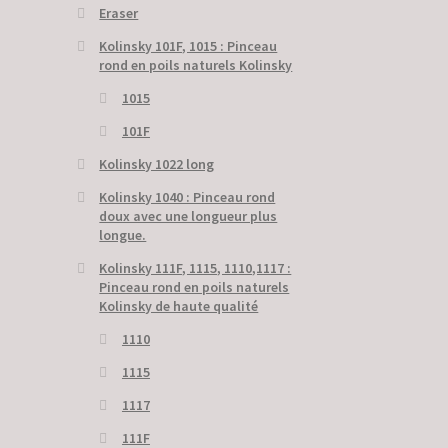
Eraser
Kolinsky 101F, 1015 : Pinceau
rond en poils naturels Kolinsky
1015
101F
Kolinsky 1022 long
Kolinsky 1040 : Pinceau rond
doux avec une longueur plus
longue.
Kolinsky 111F, 1115, 1110,1117 :
Pinceau rond en poils naturels
Kolinsky de haute qualité
1110
1115
1117
111F