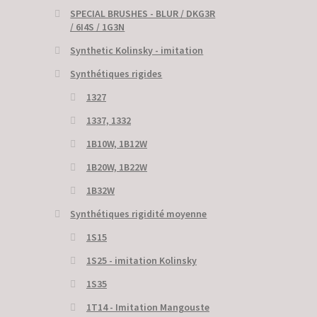
SPECIAL BRUSHES - BLUR / DKG3R
/ 6I4S / 1G3N
Synthetic Kolinsky - imitation
Synthétiques rigides
1327
1337, 1332
1B10W, 1B12W
1B20W, 1B22W
1B32W
Synthétiques rigidité moyenne
1S15
1S25 - imitation Kolinsky
1S35
1T14 - Imitation Mangouste