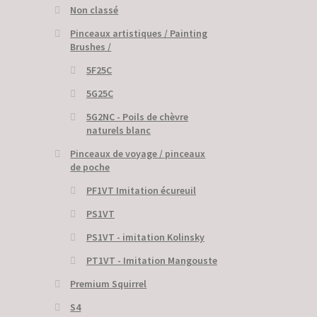
Non classé
Pinceaux artistiques / Painting
Brushes /
5F25C
5G25C
5G2NC - Poils de chèvre
naturels blanc
Pinceaux de voyage / pinceaux
de poche
PF1VT Imitation écureuil
PS1VT
PS1VT - imitation Kolinsky
PT1VT - Imitation Mangouste
Premium Squirrel
S4