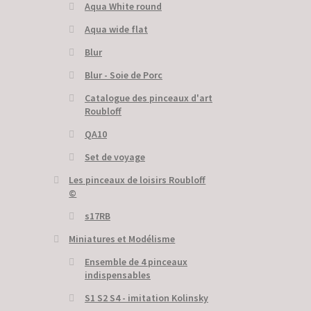
Aqua White round
Aqua wide flat
Blur
Blur - Soie de Porc
Catalogue des pinceaux d'art
Roubloff
QA10
Set de voyage
Les pinceaux de loisirs Roubloff
©
s17RB
Miniatures et Modélisme
Ensemble de 4 pinceaux
indispensables
S1 S2 S4 - imitation Kolinsky