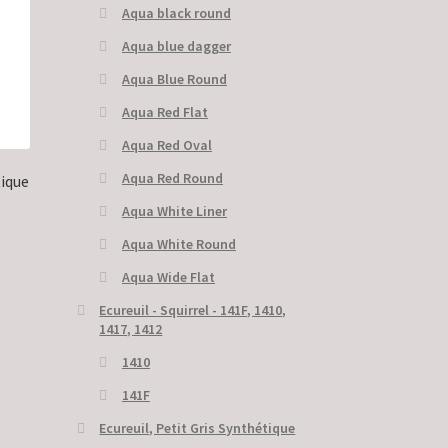
Aqua black round
Aqua blue dagger
Aqua Blue Round
Aqua Red Flat
Aqua Red Oval
Aqua Red Round
tique
Aqua White Liner
Aqua White Round
Aqua Wide Flat
Ecureuil - Squirrel - 141F, 1410,
1417, 1412
1410
141F
Ecureuil, Petit Gris Synthétique