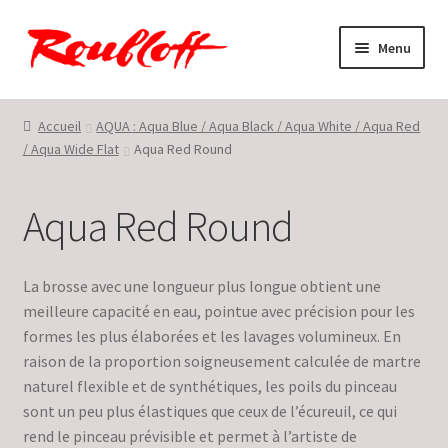
Aller
Aller
Menu
à
au
la
contenu
Accueil
navigation
Accueil
AQUA : Aqua Blue / Aqua Black / Aqua White / Aqua Red
/ Aqua Wide Flat
Aqua Red Round
Conditions générales de vente et d’utilisation
En savoir plus sur Roubloff ©
Aqua Red Round
Mon compte
La brosse avec une longueur plus longue obtient une
Panier
meilleure capacité en eau, pointue avec précision pour les
formes les plus élaborées et les lavages volumineux. En
raison de la proportion soigneusement calculée de martre
Politique de confidentialité
naturel flexible et de synthétiques, les poils du pinceau
sont un peu plus élastiques que ceux de l’écureuil, ce qui
Restons en contact !
rend le pinceau prévisible et permet à l’artiste de