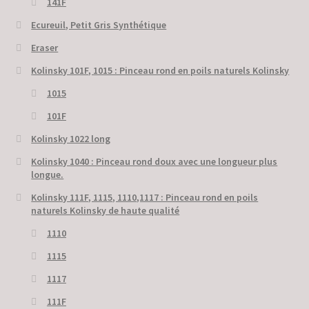
141F
Ecureuil, Petit Gris Synthétique
Eraser
Kolinsky 101F, 1015 : Pinceau rond en poils naturels Kolinsky
1015
101F
Kolinsky 1022 long
Kolinsky 1040 : Pinceau rond doux avec une longueur plus
longue.
Kolinsky 111F, 1115, 1110,1117 : Pinceau rond en poils
naturels Kolinsky de haute qualité
1110
1115
1117
111F