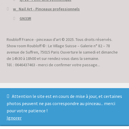
w_ Nail Art - Pinceaux professionnels
GN33R
Roubloff France - pinceaux d'art © 2025. Tous droits réservés.
Show room Roubloff © : Le Village Suisse – Galerie n° 82 – 78
avenue de Suffren, 75015 Paris Ouverture le samedi et dimanche
de 14h30 à 18h00 et sur rendez-vous dans la semaine.
Tél. : 0646437463 - merci de confirmer votre passage...
Attention le site est en cours de mise à jour, et certaines
photos peuvent ne pas correspondre au pinceau... merci
© Roubloff France - pinceaux d'art 2026
pour votre patience !
Politique de confidentialité
Built with WooCommerce
.
Ignorer