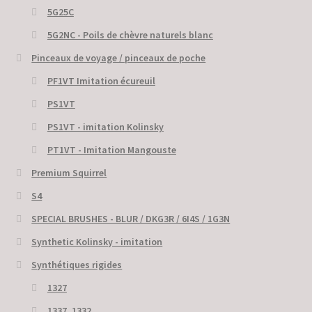
5G25C
5G2NC - Poils de chèvre naturels blanc
Pinceaux de voyage / pinceaux de poche
PF1VT Imitation écureuil
PS1VT
PS1VT - imitation Kolinsky
PT1VT - Imitation Mangouste
Premium Squirrel
S4
SPECIAL BRUSHES - BLUR / DKG3R / 6I4S / 1G3N
Synthetic Kolinsky - imitation
Synthétiques rigides
1327
1337, 1332