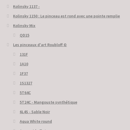
Kolinsky 1137 -
Kolinsky 1150 : Le pinceau est rond avec une pointe remplie
Kolinsky Mix
QD15
Les pinceaux d'art Roubloff ©
131F
1A10
1F37
1S1327
5T64C
5Т24С - Mangouste synthétique
6L4S - Sable Noir
Aqua White round