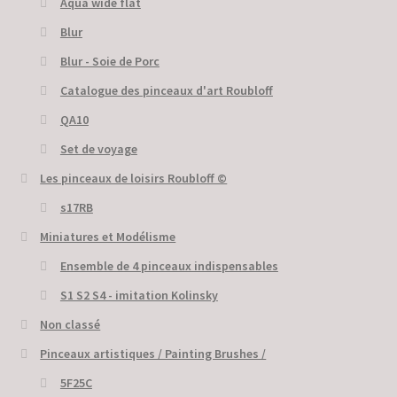
Aqua wide flat
Blur
Blur - Soie de Porc
Catalogue des pinceaux d'art Roubloff
QA10
Set de voyage
Les pinceaux de loisirs Roubloff ©
s17RB
Miniatures et Modélisme
Ensemble de 4 pinceaux indispensables
S1 S2 S4 - imitation Kolinsky
Non classé
Pinceaux artistiques / Painting Brushes /
5F25C