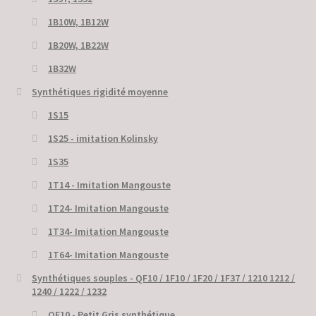
1B10W, 1B12W
1B20W, 1B22W
1B32W
Synthétiques rigidité moyenne
1S15
1S25 - imitation Kolinsky
1S35
1T14 - Imitation Mangouste
1T24- Imitation Mangouste
1T34- Imitation Mangouste
1T64- Imitation Mangouste
Synthétiques souples - QF10 / 1F10 / 1F20 / 1F37 / 1210 1212 /
1240 / 1222 / 1232
QF10 - Petit Gris synthétique