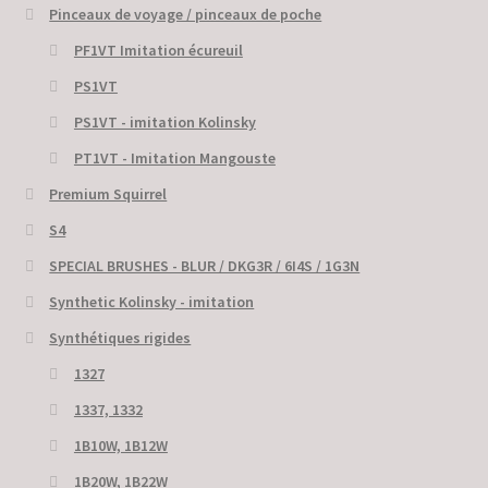
Pinceaux de voyage / pinceaux de poche
PF1VT Imitation écureuil
PS1VT
PS1VT - imitation Kolinsky
PT1VT - Imitation Mangouste
Premium Squirrel
S4
SPECIAL BRUSHES - BLUR / DKG3R / 6I4S / 1G3N
Synthetic Kolinsky - imitation
Synthétiques rigides
1327
1337, 1332
1B10W, 1B12W
1B20W, 1B22W