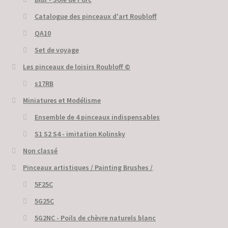
Catalogue des pinceaux d'art Roubloff
QA10
Set de voyage
Les pinceaux de loisirs Roubloff ©
s17RB
Miniatures et Modélisme
Ensemble de 4 pinceaux indispensables
S1 S2 S4 - imitation Kolinsky
Non classé
Pinceaux artistiques / Painting Brushes /
5F25C
5G25C
5G2NC - Poils de chèvre naturels blanc