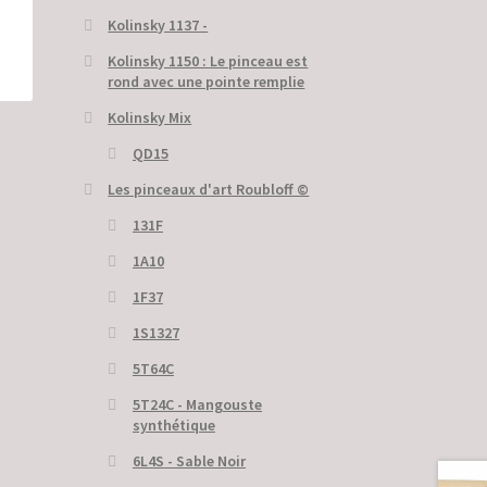
Kolinsky 1137 -
Kolinsky 1150 : Le pinceau est
rond avec une pointe remplie
Kolinsky Mix
QD15
Les pinceaux d'art Roubloff ©
131F
1A10
1F37
1S1327
5T64C
5Т24С - Mangouste
synthétique
6L4S - Sable Noir