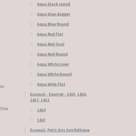
Aqua black round
Aqua blue dagger
Aqua Blue Round
Aqua Red Flat
Aqua Red Oval
Aqua Red Round
Aqua White Liner
Aqua White Round
Aqua Wide Flat
is
Ecureuil - Squirrel - 141F, 1410,
1417, 1412
fins
1410
141F
Ecureuil, Petit Gris Synthétique