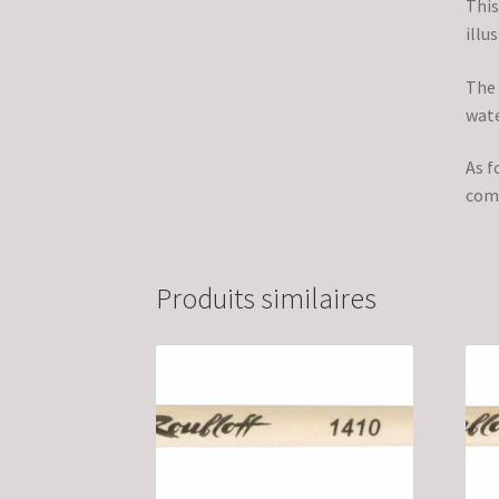
This
illu
The 
wate
As f
comf
Produits similaires