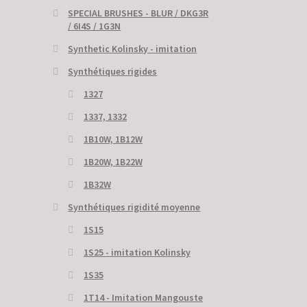
SPECIAL BRUSHES - BLUR / DKG3R
/ 6I4S / 1G3N
Synthetic Kolinsky - imitation
Synthétiques rigides
1327
1337, 1332
1B10W, 1B12W
1B20W, 1B22W
1B32W
Synthétiques rigidité moyenne
1S15
1S25 - imitation Kolinsky
1S35
1T14 - Imitation Mangouste