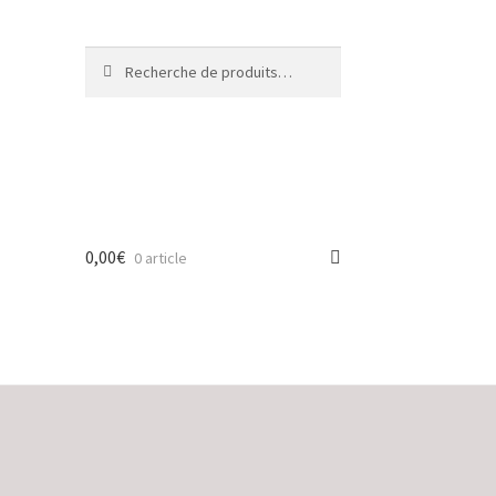
Recherche
Recherche
pour :
0,00
€
0 article