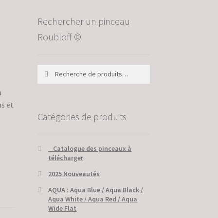
Rechercher un pinceau
Roubloff ©
Recherche
Recherche
pour :
u
ns et
Catégories de produits
_ Catalogue des pinceaux à
télécharger
2025 Nouveautés
AQUA : Aqua Blue / Aqua Black /
Aqua White / Aqua Red / Aqua
Wide Flat