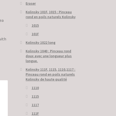
,
Eraser
Kolinsky 101F, 1015 : Pinceau
rond en poils naturels Kolinsky
ea
1015
101F
with
Kolinsky 1022 long
Kolinsky 1040 : Pinceau rond
doux avec une longueur plus
longue.
Kolinsky 111F, 1115, 1110,1117 :
Pinceau rond en poils naturels
Kolinsky de haute qualité
1110
1115
1117
111F