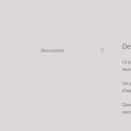
De
Description
Ce p
œuvr
Les 
d’aq
Quan
avec