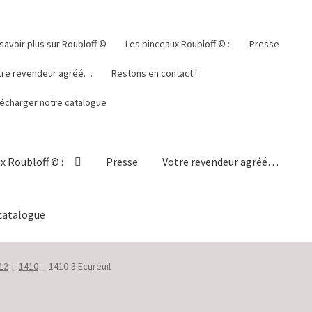
savoir plus sur Roubloff ©
Les pinceaux Roubloff © :
Presse
tre revendeur agréé…
Restons en contact !
lécharger notre catalogue
x Roubloff © :
Presse
Votre revendeur agréé…
catalogue
lisation
En savoir plus sur Roubloff ©
Mon compte
Panier
412
1410
1410-3 Ecureuil
ct !
Validation de la commande