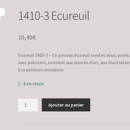
1410-3 Ecureuil
10,40
€
Ecureuil 1410-3 – Ce pinceau écureuil rond et doux, point
avec précision, convient aux œuvres d’art, aux illustratio
à la peinture miniature.
6 en stock
quantité
Ajouter au panier
de
1410-
3