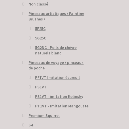
Non classé
Pinceaux artistiques / Painting
Brushes /
5F25C
5G25C
5G2NC - Poils de chèvre
naturels blanc
Pinceaux de voyage / pinceaux
de poche
PF1VT Imitation écureuil
PS1VT
PS1VT - imitation Kolinsky
PT1VT - Imitation Mangouste
Premium Squirrel
S4