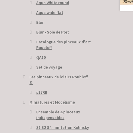
Aqua White round
Aqua wide flat
Blur
Blur - Soie de Porc
Catalogue des pinceaux d'art
Roubloff
QA10
Set de voyage
Les pinceaux de loisirs Roubloff
©
s17RB
Miniatures et Modélisme
Ensemble de 4 pinceaux
indispensables
S1 S2 S4 - imitation Kolinsky