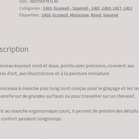
Ecureuil
UGS :
4607069783149
Catégories :
1410
,
Ecureuil - Squirrel - 141F, 1410, 1417, 1412
Étiquettes :
1410
,
Ecureuil
,
Miniature
,
Rond
,
Squirrel
scription
inceau écureuil rond et doux, pointu avec précision, convient aux
es d’art, aux illustrations et à la peinture miniature.
pinceaux à manche plus long sont conçus pour le glaçage et les lav
uarelle sur de grandes surfaces ou pour travailler sur un chevalet.
t au manche ergonomique court, il permet de peindre des détails 
 confort pendant longtemps.