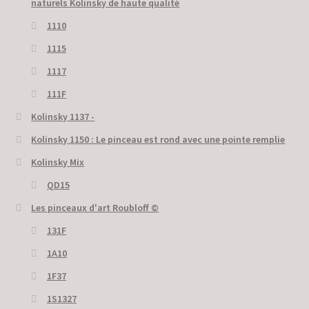
naturels Kolinsky de haute qualité
1110
1115
1117
111F
Kolinsky 1137 -
Kolinsky 1150 : Le pinceau est rond avec une pointe remplie
Kolinsky Mix
QD15
Les pinceaux d'art Roubloff ©
131F
1A10
1F37
1S1327