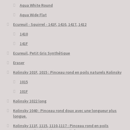
Aqua White Round
Aqua Wide Flat
Ecureuil - Squirrel - 141F, 1410, 1417, 1412
1410
141F
Ecureuil, Petit Gris Synthétique
Eraser
Kolinsky 101F, 1015 : Pinceau rond en poils naturels Kolinsky
1015
101F
Kolinsky 1022 long
Kolinsky 1040 : Pinceau rond doux avec une longueur plus
longue.
Kolinsky 111F, 1115, 1110,1117 : Pinceau rond en poils