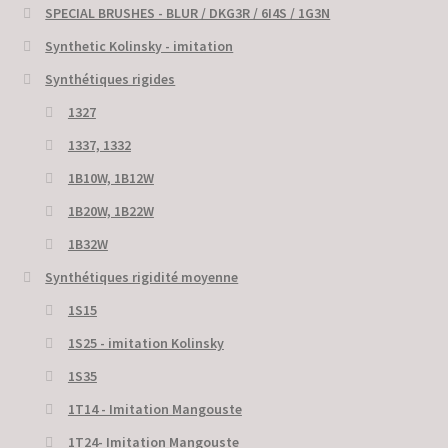
SPECIAL BRUSHES - BLUR / DKG3R / 6I4S / 1G3N
Synthetic Kolinsky - imitation
Synthétiques rigides
1327
1337, 1332
1B10W, 1B12W
1B20W, 1B22W
1B32W
Synthétiques rigidité moyenne
1S15
1S25 - imitation Kolinsky
1S35
1T14 - Imitation Mangouste
1T24- Imitation Mangouste