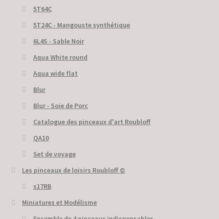
5T64C
5Т24С - Mangouste synthétique
6L4S - Sable Noir
Aqua White round
Aqua wide flat
Blur
Blur - Soie de Porc
Catalogue des pinceaux d'art Roubloff
QA10
Set de voyage
Les pinceaux de loisirs Roubloff ©
s17RB
Miniatures et Modélisme
Ensemble de 4 pinceaux indispensables