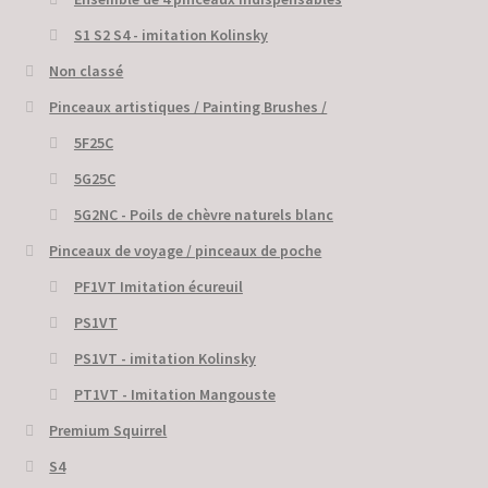
S1 S2 S4 - imitation Kolinsky
Non classé
Pinceaux artistiques / Painting Brushes /
5F25C
5G25C
5G2NC - Poils de chèvre naturels blanc
Pinceaux de voyage / pinceaux de poche
PF1VT Imitation écureuil
PS1VT
PS1VT - imitation Kolinsky
PT1VT - Imitation Mangouste
Premium Squirrel
S4