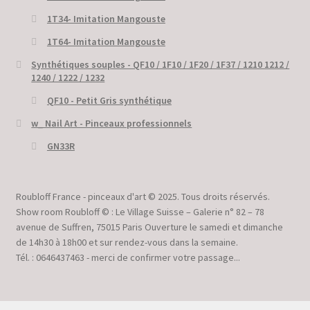
1T34- Imitation Mangouste
1T64- Imitation Mangouste
Synthétiques souples - QF10 / 1F10 / 1F20 / 1F37 / 1210 1212 /
1240 / 1222 / 1232
QF10 - Petit Gris synthétique
w_ Nail Art - Pinceaux professionnels
GN33R
Roubloff France - pinceaux d'art © 2025. Tous droits réservés.
Show room Roubloff © : Le Village Suisse – Galerie n° 82 – 78
avenue de Suffren, 75015 Paris Ouverture le samedi et dimanche
de 14h30 à 18h00 et sur rendez-vous dans la semaine.
Tél. : 0646437463 - merci de confirmer votre passage...