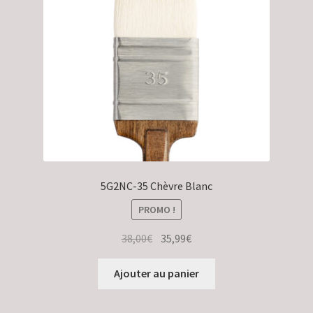
Validation de la commande
5G2NC-35 Chèvre Blanc
PROMO !
Le
Le
38,00
€
35,99
€
prix
prix
initial
actuel
Ajouter au panier
était :
est :
38,00€.
35,99€.