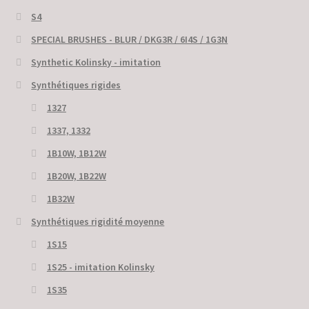
S4
SPECIAL BRUSHES - BLUR / DKG3R / 6I4S / 1G3N
Synthetic Kolinsky - imitation
Synthétiques rigides
1327
1337, 1332
1B10W, 1B12W
1B20W, 1B22W
1B32W
Synthétiques rigidité moyenne
1S15
1S25 - imitation Kolinsky
1S35