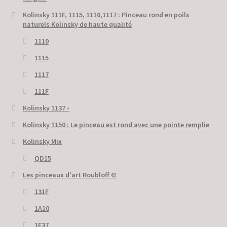
Kolinsky 111F, 1115, 1110,1117 : Pinceau rond en poils
naturels Kolinsky de haute qualité
1110
1115
1117
111F
Kolinsky 1137 -
Kolinsky 1150 : Le pinceau est rond avec une pointe remplie
Kolinsky Mix
QD15
Les pinceaux d'art Roubloff ©
131F
1A10
1F37