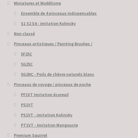
Miniatures et Modélisme
Ensemble de 4 pinceaux indispensables
S1 S2 S4 - imitation Kolinsky
Non classé
Pinceaux artistiques / Painting Brushes /
5F25C
5G25C
5G2NC - Poils de chèvre naturels blanc
Pinceaux de voyage / pinceaux de poche
PF1VT Imitation écureuil
PS1VT
PS1VT - imitation Kolinsky
PT1VT - Imitation Mangouste
Premium Squirrel