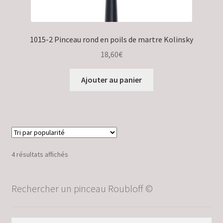
1015-2 Pinceau rond en poils de martre Kolinsky
18,60
€
Ajouter au panier
Trié
4 résultats affichés
par
popularité
Rechercher un pinceau Roubloff ©
Recherche
Recherche