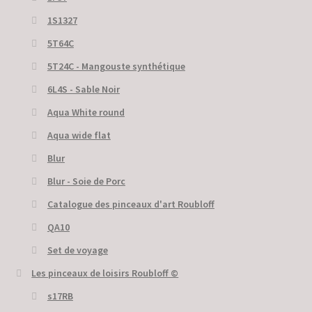
1S1327
5T64C
5Т24С - Mangouste synthétique
6L4S - Sable Noir
Aqua White round
Aqua wide flat
Blur
Blur - Soie de Porc
Catalogue des pinceaux d'art Roubloff
QA10
Set de voyage
Les pinceaux de loisirs Roubloff ©
s17RB