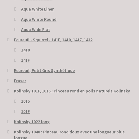
Aqua White Liner
Aqua White Round
Aqua Wide Flat
Ecureuil - Squirrel - 141F, 1410, 1417, 1412
1410
141F
Ecureuil, Petit Gris Synthétique
Eraser
Kolinsky 101F, 1015 : Pinceau rond en poils naturels Kolinsky
1015
101F
Kolinsky 1022 long
Kolinsky 1040 : Pinceau rond doux avec une longueur plus
longue.