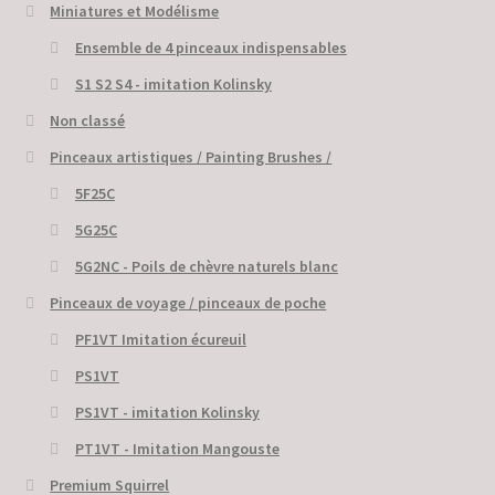
Miniatures et Modélisme
Ensemble de 4 pinceaux indispensables
S1 S2 S4 - imitation Kolinsky
Non classé
Pinceaux artistiques / Painting Brushes /
5F25C
5G25C
5G2NC - Poils de chèvre naturels blanc
Pinceaux de voyage / pinceaux de poche
PF1VT Imitation écureuil
PS1VT
PS1VT - imitation Kolinsky
PT1VT - Imitation Mangouste
Premium Squirrel