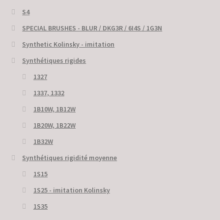
S4
SPECIAL BRUSHES - BLUR / DKG3R / 6I4S / 1G3N
Synthetic Kolinsky - imitation
Synthétiques rigides
1327
1337, 1332
1B10W, 1B12W
1B20W, 1B22W
1B32W
Synthétiques rigidité moyenne
1S15
1S25 - imitation Kolinsky
1S35