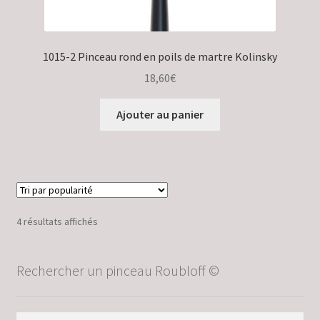
1015-2 Pinceau rond en poils de martre Kolinsky
18,60
€
Ajouter au panier
Trié
4 résultats affichés
par
popularité
Rechercher un pinceau Roubloff ©
Recherche
Recherche