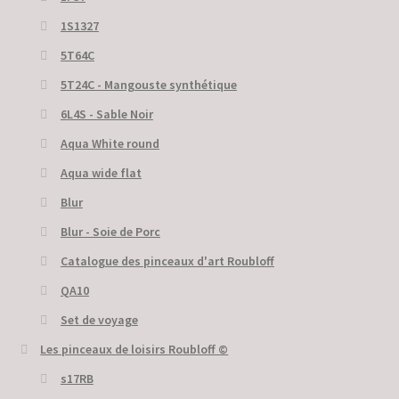
1S1327
5T64C
5Т24С - Mangouste synthétique
6L4S - Sable Noir
Aqua White round
Aqua wide flat
Blur
Blur - Soie de Porc
Catalogue des pinceaux d'art Roubloff
QA10
Set de voyage
Les pinceaux de loisirs Roubloff ©
s17RB