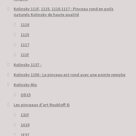
Kolinsky 111F, 1115, 1110,1117 : Pinceau rond en poils
naturels Kolinsky de haute qualité
1110
1115
1117
111F
Kolinsky 1137 -
Kolinsky 1150 : Le pinceau est rond avec une pointe remplie
Kolinsky Mix
QD15
Les pinceaux d'art Roubloff ©
131F
1A10
1F37