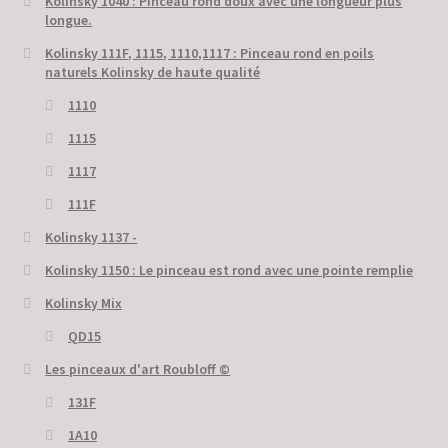
Kolinsky 1040 : Pinceau rond doux avec une longueur plus
longue.
Kolinsky 111F, 1115, 1110,1117 : Pinceau rond en poils
naturels Kolinsky de haute qualité
1110
1115
1117
111F
Kolinsky 1137 -
Kolinsky 1150 : Le pinceau est rond avec une pointe remplie
Kolinsky Mix
QD15
Les pinceaux d'art Roubloff ©
131F
1A10