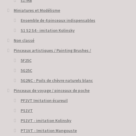
s17RB
Miniatures et Modélisme
Ensemble de 4 pinceaux indispensables
S1 S2 S4 - imitation Kolinsky
Non classé
Pinceaux artistiques / Painting Brushes /
5F25C
5G25C
5G2NC - Poils de chèvre naturels blanc
Pinceaux de voyage / pinceaux de poche
PF1VT Imitation écureuil
PS1VT
PS1VT - imitation Kolinsky
PT1VT - Imitation Mangouste