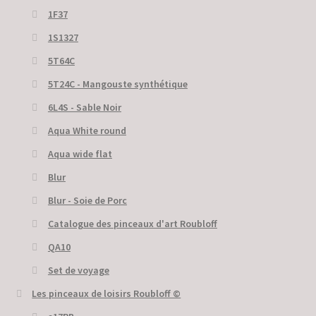
1F37
1S1327
5T64C
5Т24С - Mangouste synthétique
6L4S - Sable Noir
Aqua White round
Aqua wide flat
Blur
Blur - Soie de Porc
Catalogue des pinceaux d'art Roubloff
QA10
Set de voyage
Les pinceaux de loisirs Roubloff ©