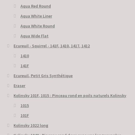
Aqua Red Round
Aqua White Liner
Aqua White Round
Aqua Wide Flat
Ecureuil - Squirrel - 141F, 1410, 1417, 1412
1410
141F
Ecureuil, Petit Gris Synthétique
Eraser
Kolinsky 101F, 1015 : Pinceau rond en poils naturels Kolinsky
1015
101F
Kolinsky 1022 long