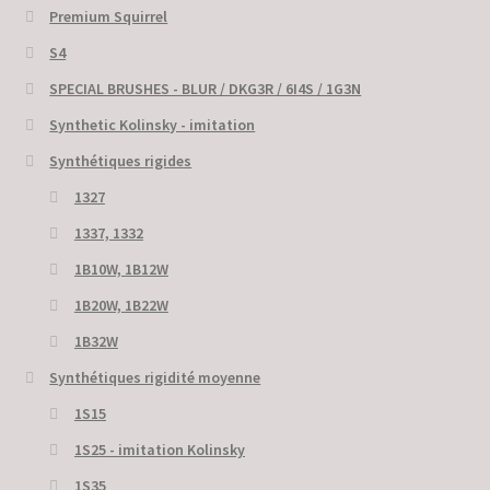
Premium Squirrel
S4
SPECIAL BRUSHES - BLUR / DKG3R / 6I4S / 1G3N
Synthetic Kolinsky - imitation
Synthétiques rigides
1327
1337, 1332
1B10W, 1B12W
1B20W, 1B22W
1B32W
Synthétiques rigidité moyenne
1S15
1S25 - imitation Kolinsky
1S35