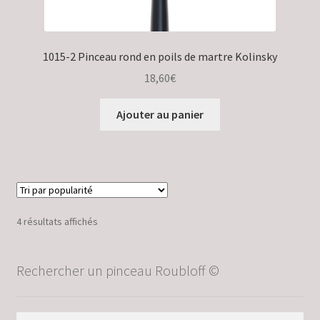
1015-2 Pinceau rond en poils de martre Kolinsky
18,60
€
Ajouter au panier
Trié
4 résultats affichés
par
popularité
Rechercher un pinceau Roubloff ©
Recherche
Recherche