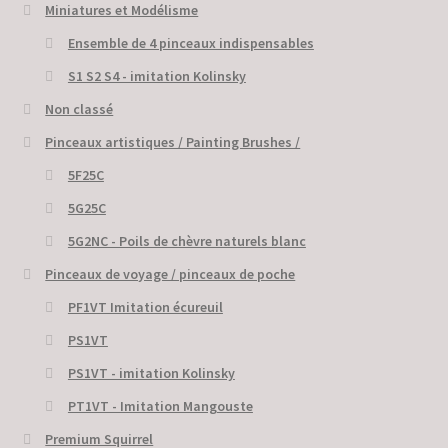
Miniatures et Modélisme
Ensemble de 4 pinceaux indispensables
S1 S2 S4 - imitation Kolinsky
Non classé
Pinceaux artistiques / Painting Brushes /
5F25C
5G25C
5G2NC - Poils de chèvre naturels blanc
Pinceaux de voyage / pinceaux de poche
PF1VT Imitation écureuil
PS1VT
PS1VT - imitation Kolinsky
PT1VT - Imitation Mangouste
Premium Squirrel