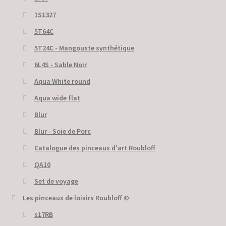
1S1327
5T64C
5Т24С - Mangouste synthétique
6L4S - Sable Noir
Aqua White round
Aqua wide flat
Blur
Blur - Soie de Porc
Catalogue des pinceaux d'art Roubloff
QA10
Set de voyage
Les pinceaux de loisirs Roubloff ©
s17RB