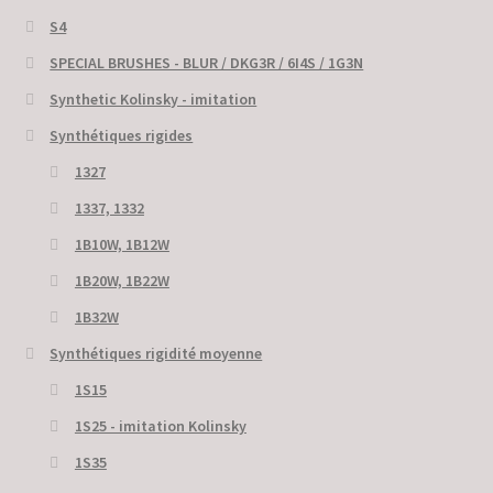
S4
SPECIAL BRUSHES - BLUR / DKG3R / 6I4S / 1G3N
Synthetic Kolinsky - imitation
Synthétiques rigides
1327
1337, 1332
1B10W, 1B12W
1B20W, 1B22W
1B32W
Synthétiques rigidité moyenne
1S15
1S25 - imitation Kolinsky
1S35