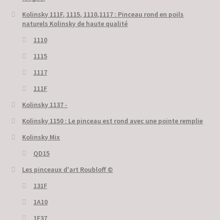
Kolinsky 111F, 1115, 1110,1117 : Pinceau rond en poils
naturels Kolinsky de haute qualité
1110
1115
1117
111F
Kolinsky 1137 -
Kolinsky 1150 : Le pinceau est rond avec une pointe remplie
Kolinsky Mix
QD15
Les pinceaux d'art Roubloff ©
131F
1A10
1F37