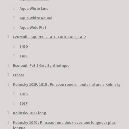
Aqua White Liner
Aqua White Round
Aqua Wide Flat
Ecureuil - Squirrel - 141F, 1410, 1417, 1412
1410
141F
Ecureuil, Petit Gris Synthétique
Eraser
Kolinsky 101F, 1015 : Pinceau rond en poils naturels Kolinsky
1015
101F
Kolinsky 1022 long
Kolinsky 1040 : Pinceau rond doux avec une longueur plus
longue.