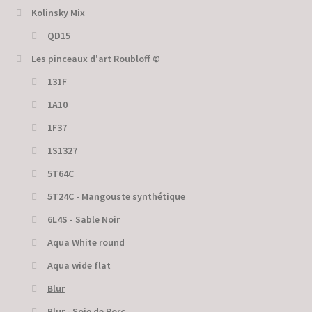
Kolinsky Mix
QD15
Les pinceaux d'art Roubloff ©
131F
1A10
1F37
1S1327
5T64C
5Т24С - Mangouste synthétique
6L4S - Sable Noir
Aqua White round
Aqua wide flat
Blur
Blur - Soie de Porc