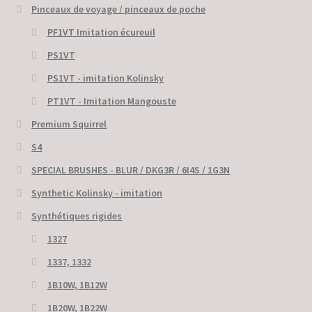
Pinceaux de voyage / pinceaux de poche
PF1VT Imitation écureuil
PS1VT
PS1VT - imitation Kolinsky
PT1VT - Imitation Mangouste
Premium Squirrel
S4
SPECIAL BRUSHES - BLUR / DKG3R / 6I4S / 1G3N
Synthetic Kolinsky - imitation
Synthétiques rigides
1327
1337, 1332
1B10W, 1B12W
1B20W, 1B22W