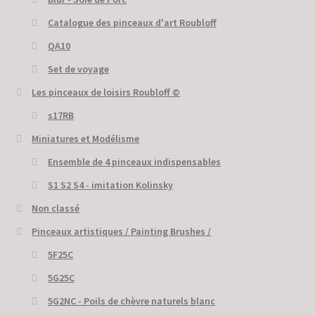
Catalogue des pinceaux d'art Roubloff
QA10
Set de voyage
Les pinceaux de loisirs Roubloff ©
s17RB
Miniatures et Modélisme
Ensemble de 4 pinceaux indispensables
S1 S2 S4 - imitation Kolinsky
Non classé
Pinceaux artistiques / Painting Brushes /
5F25C
5G25C
5G2NC - Poils de chèvre naturels blanc