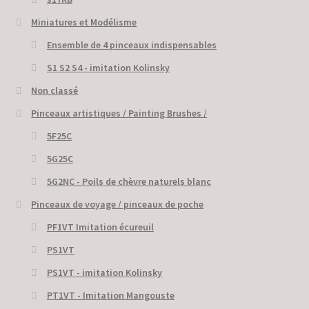
Miniatures et Modélisme
Ensemble de 4 pinceaux indispensables
S1 S2 S4 - imitation Kolinsky
Non classé
Pinceaux artistiques / Painting Brushes /
5F25C
5G25C
5G2NC - Poils de chèvre naturels blanc
Pinceaux de voyage / pinceaux de poche
PF1VT Imitation écureuil
PS1VT
PS1VT - imitation Kolinsky
PT1VT - Imitation Mangouste