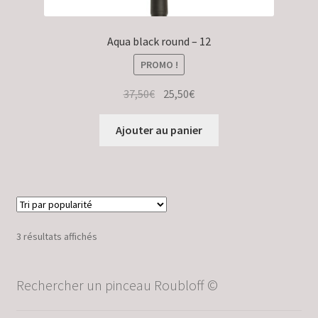
Aqua black round – 12
PROMO !
Le
Le
37,50
€
25,50
€
prix
prix
initial
actuel
Ajouter au panier
était :
est :
37,50€.
25,50€.
Trié
3 résultats affichés
par
popularité
Rechercher un pinceau Roubloff ©