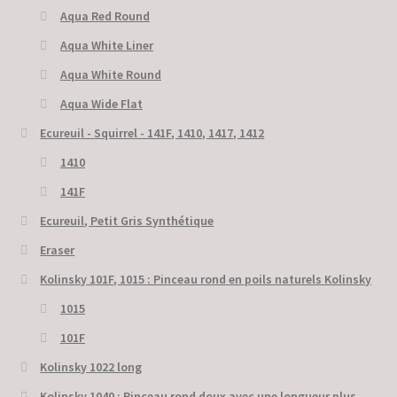
Aqua Red Round
Aqua White Liner
Aqua White Round
Aqua Wide Flat
Ecureuil - Squirrel - 141F, 1410, 1417, 1412
1410
141F
Ecureuil, Petit Gris Synthétique
Eraser
Kolinsky 101F, 1015 : Pinceau rond en poils naturels Kolinsky
1015
101F
Kolinsky 1022 long
Kolinsky 1040 : Pinceau rond doux avec une longueur plus