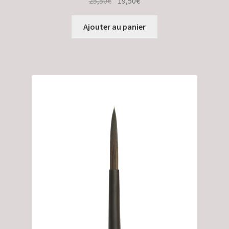
Le
Le
25,50
€
19,50
€
prix
prix
initial
actuel
Ajouter au panier
était :
est :
25,50€.
19,50€.