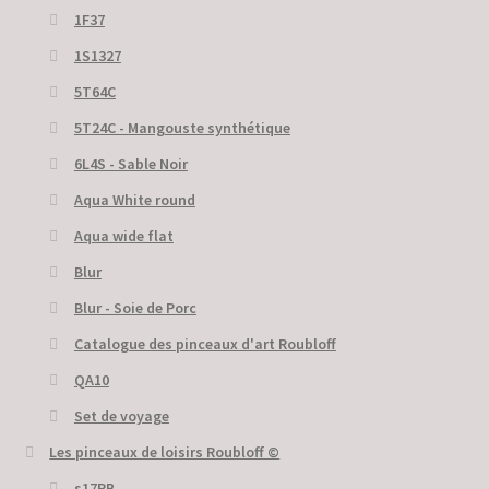
1F37
1S1327
5T64C
5Т24С - Mangouste synthétique
6L4S - Sable Noir
Aqua White round
Aqua wide flat
Blur
Blur - Soie de Porc
Catalogue des pinceaux d'art Roubloff
QA10
Set de voyage
Les pinceaux de loisirs Roubloff ©
s17RB