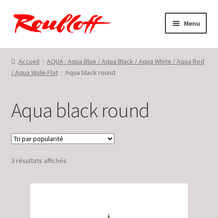
Aller
Aller
Menu
à
au
la
contenu
Accueil
navigation
Accueil
AQUA : Aqua Blue / Aqua Black / Aqua White / Aqua Red
/ Aqua Wide Flat
Aqua black round
Conditions générales de vente et d’utilisation
En savoir plus sur Roubloff ©
Aqua black round
Mon compte
Panier
Trié
3 résultats affichés
par
Politique de confidentialité
popularité
Restons en contact !