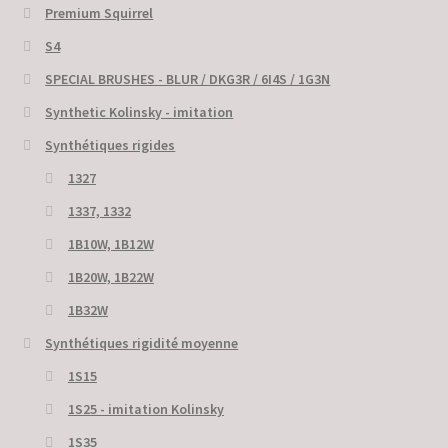
Premium Squirrel
S4
SPECIAL BRUSHES - BLUR / DKG3R / 6I4S / 1G3N
Synthetic Kolinsky - imitation
Synthétiques rigides
1327
1337, 1332
1B10W, 1B12W
1B20W, 1B22W
1B32W
Synthétiques rigidité moyenne
1S15
1S25 - imitation Kolinsky
1S35